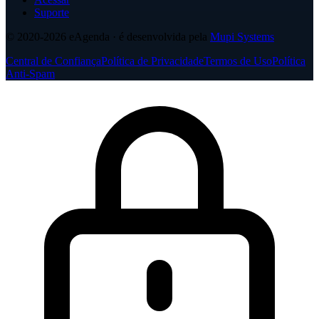
Suporte
© 2020-2026
eAgenda
· é desenvolvida pela
Mupi Systems
Central de Confiança
Política de Privacidade
Termos de Uso
Política
Anti-Spam