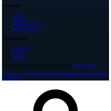
A Empresa
Contato
Parcerias
Dúvidas Frequentes
Agende Online
Ajuda e Suporte
Criar conta
Acessar
Suporte
© 2020-2026
eAgenda
· é desenvolvida pela
Mupi Systems
Central de Confiança
Política de Privacidade
Termos de Uso
Política
Anti-Spam